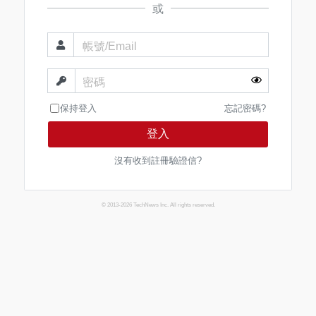
或
帳號/Email
密碼
保持登入
忘記密碼?
登入
沒有收到註冊驗證信?
© 2013-2026 TechNews Inc. All rights reserved.