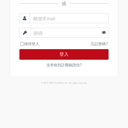
或
帳號/Email
密碼
保持登入
忘記密碼?
登入
沒有收到註冊驗證信?
© 2013-2026 TechNews Inc. All rights reserved.