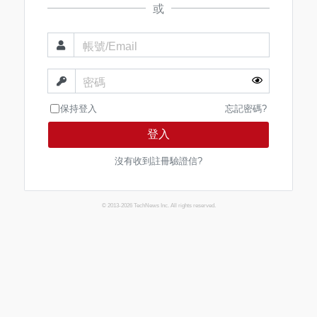
或
帳號/Email
密碼
保持登入
忘記密碼?
登入
沒有收到註冊驗證信?
© 2013-2026 TechNews Inc. All rights reserved.