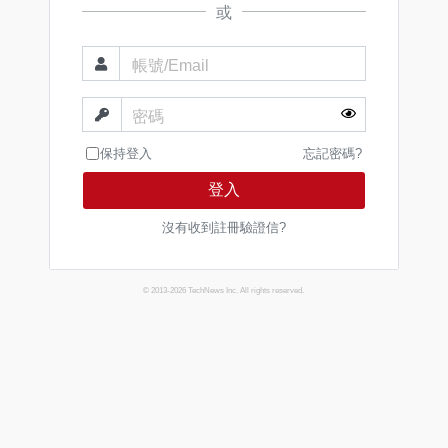
或
帳號/Email
密碼
保持登入
忘記密碼?
登入
沒有收到註冊驗證信?
© 2013-2026 TechNews Inc. All rights reserved.