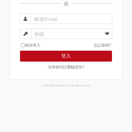
或
帳號/Email
密碼
保持登入
忘記密碼?
登入
沒有收到註冊驗證信?
© 2013-2026 TechNews Inc. All rights reserved.