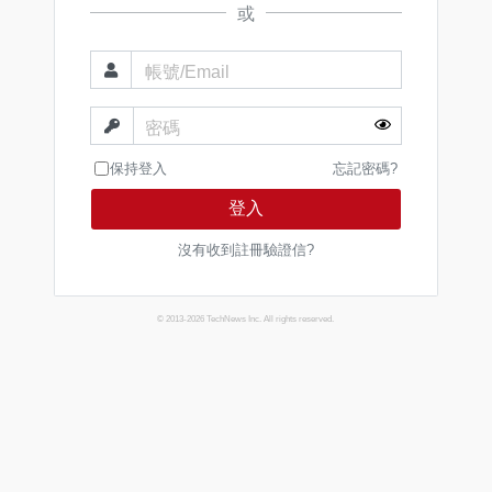
或
帳號/Email
密碼
保持登入
忘記密碼?
登入
沒有收到註冊驗證信?
© 2013-2026 TechNews Inc. All rights reserved.