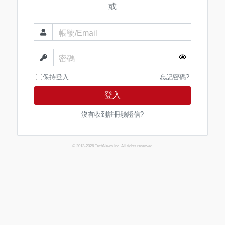
或
帳號/Email
密碼
保持登入
忘記密碼?
登入
沒有收到註冊驗證信?
© 2013-2026 TechNews Inc. All rights reserved.