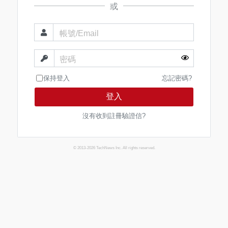
或
帳號/Email
密碼
保持登入
忘記密碼?
登入
沒有收到註冊驗證信?
© 2013-2026 TechNews Inc. All rights reserved.