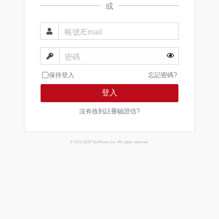
或
帳號/Email
密碼
保持登入
忘記密碼?
登入
沒有收到註冊驗證信?
© 2013-2026 TechNews Inc. All rights reserved.