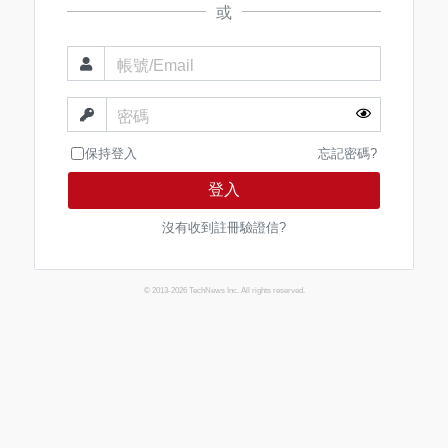
或
帳號/Email
密碼
保持登入
忘記密碼?
登入
沒有收到註冊驗證信?
© 2013-2026 TechNews Inc. All rights reserved.