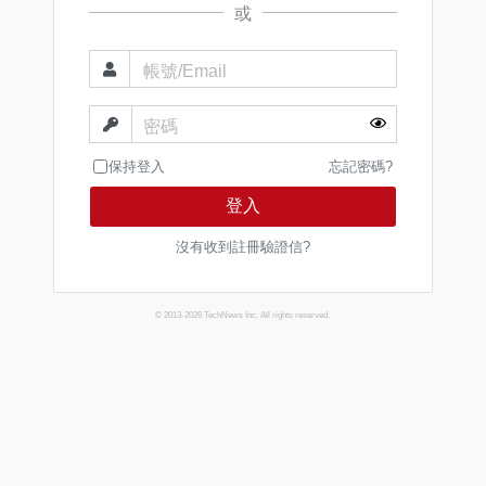
或
帳號/Email
密碼
保持登入
忘記密碼?
登入
沒有收到註冊驗證信?
© 2013-2026 TechNews Inc. All rights reserved.