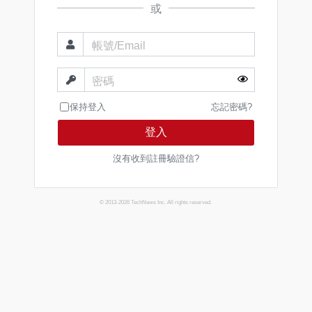
或
帳號/Email
密碼
保持登入
忘記密碼?
登入
沒有收到註冊驗證信?
© 2013-2026 TechNews Inc. All rights reserved.