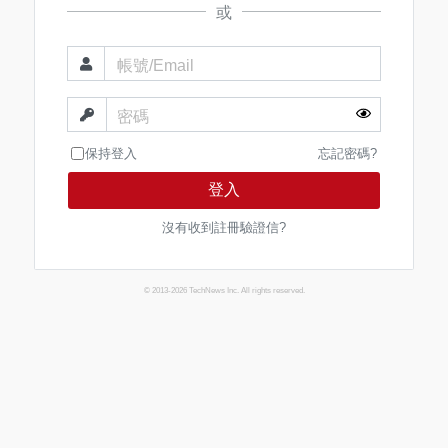
或
帳號/Email
密碼
保持登入
忘記密碼?
登入
沒有收到註冊驗證信?
© 2013-2026 TechNews Inc. All rights reserved.