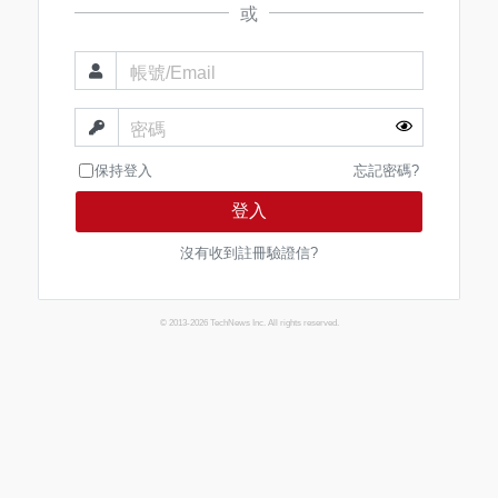
或
帳號/Email
密碼
保持登入
忘記密碼?
登入
沒有收到註冊驗證信?
© 2013-2026 TechNews Inc. All rights reserved.