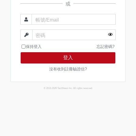
或
帳號/Email
密碼
保持登入
忘記密碼?
登入
沒有收到註冊驗證信?
© 2013-2026 TechNews Inc. All rights reserved.