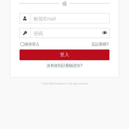
或
帳號/Email
密碼
保持登入
忘記密碼?
登入
沒有收到註冊驗證信?
© 2013-2026 TechNews Inc. All rights reserved.