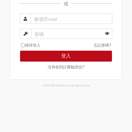
或
帳號/Email
密碼
保持登入
忘記密碼?
登入
沒有收到註冊驗證信?
© 2013-2026 TechNews Inc. All rights reserved.