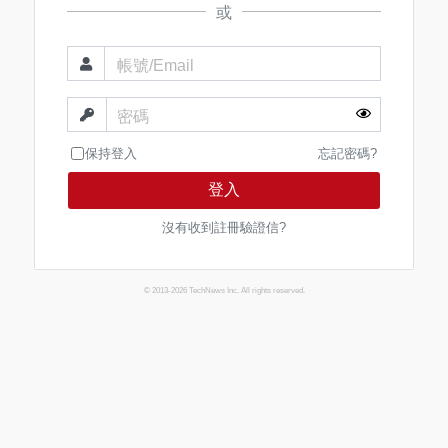
或
帳號/Email
密碼
保持登入
忘記密碼?
登入
沒有收到註冊驗證信?
© 2013-2026 TechNews Inc. All rights reserved.