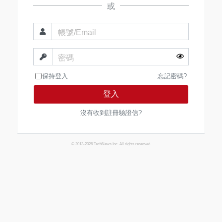
或
帳號/Email
密碼
保持登入
忘記密碼?
登入
沒有收到註冊驗證信?
© 2013-2026 TechNews Inc. All rights reserved.