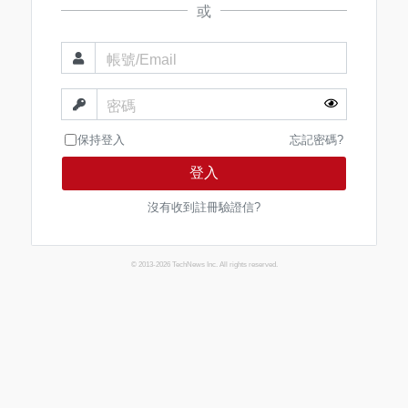
或
帳號/Email
密碼
保持登入
忘記密碼?
登入
沒有收到註冊驗證信?
© 2013-2026 TechNews Inc. All rights reserved.