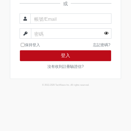
或
帳號/Email
密碼
保持登入
忘記密碼?
登入
沒有收到註冊驗證信?
© 2013-2026 TechNews Inc. All rights reserved.