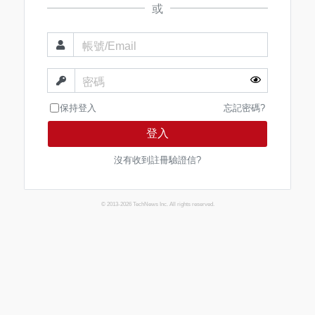
或
帳號/Email
密碼
保持登入
忘記密碼?
登入
沒有收到註冊驗證信?
© 2013-2026 TechNews Inc. All rights reserved.