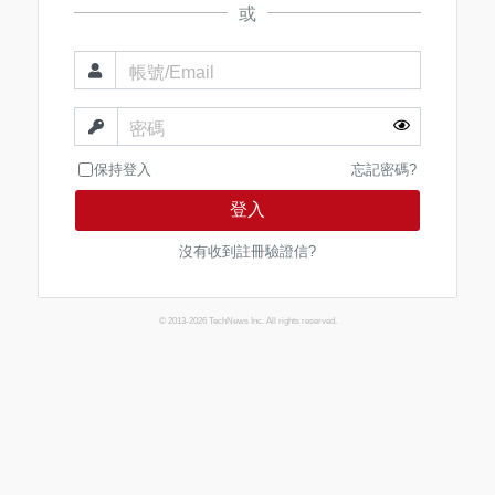
或
帳號/Email
密碼
保持登入
忘記密碼?
登入
沒有收到註冊驗證信?
© 2013-2026 TechNews Inc. All rights reserved.